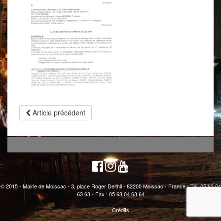
Article précédent
© 2015 - Mairie de Moissac - 3, place Roger Delthil - 82200 Moissac - France - Tél. 05 63 04
63 63 - Fax : 05 63 04 63 64
Crédits