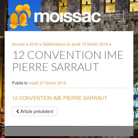
Afficher
la
navigatio
Accueil
»
2018
»
Délibérations du jeudi 15 février 2018
»
12 CONVENTION IME
PIERRE SARRAUT
Publié le
mardi 27 février 2018
12 CONVENTION IME PIERRE SARRAUT
Article précédent