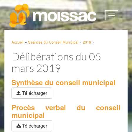
Afficher
la
navigatio
Accueil
»
Séances du Conseil Municipal
»
2019
»
Délibérations du 05
mars 2019
Synthèse du conseil municipal
Télécharger
Procès verbal du conseil
municipal
Télécharger