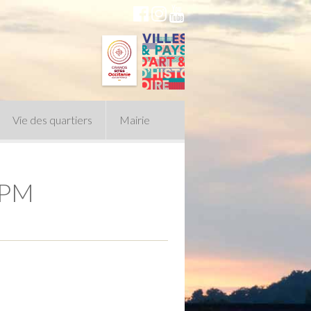
Vie des quartiers
Mairie
VPM
du Conseil Municipal
n politique