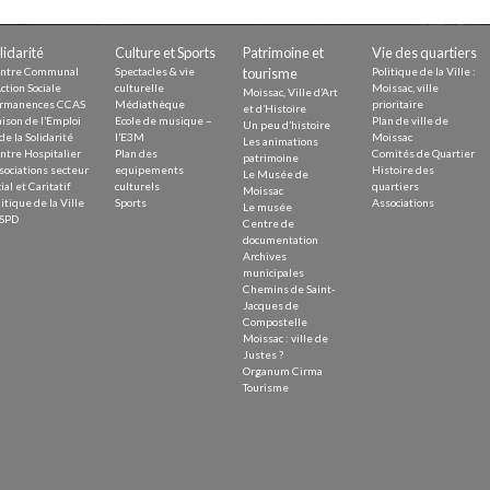
Demande
Demande 
lidarité
Culture et Sports
Patrimoine et
Vie des quartiers
Appels à
ntre Communal
Spectacles & vie
tourisme
Politique de la Ville :
ction Sociale
culturelle
Moissac, ville
Moissac, Ville d’Art
rmanences CCAS
Médiathèque
prioritaire
et d’Histoire
ison de l’Emploi
Ecole de musique –
Plan de ville de
Un peu d’histoire
de la Solidarité
l’E3M
Moissac
Les animations
ntre Hospitalier
Plan des
Comités de Quartier
patrimoine
sociations secteur
equipements
Histoire des
Le Musée de
ial et Caritatif
culturels
quartiers
Moissac
itique de la Ville
Sports
Associations
Le musée
issac
SPD
Centre de
documentation
Archives
municipales
Chemins de Saint-
Jacques de
Compostelle
Moissac : ville de
 durable
Justes ?
Organum Cirma
Tourisme