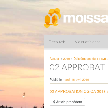
Découvrir
Vie quotidienne
Accueil
»
2019
»
Délibérations du 11 avril
02 APPROBAT
Publié le
mardi 16 avril 2019
02 APPROBATION CG CA 2018
Pharmacies de garde
Article précédent