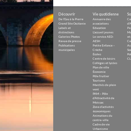
Petite Enfance – Crèche
Écoles
Centre de loisirs
Découvrir
Vie quotidienne
So
Collèges et lycées
De l’Eau à la Pierre
Annuaire des
Ce
Le service AED-AESH
Grand Site Occitanie
associations
d’A
Labels et
Education
Pe
distinctions
L’accueil jeunes
Ma
Galeries Photos
Le service AED-
et 
Revue de presse
AESH
Ce
Pôle fruitier
Publications
Petite Enfance –
As
Tourisme
municipales
Crèche
Soc
Marchés de plein vent
Écoles
Pol
PAM – Pôle d’Attractivité de Mo
Centre de loisirs
CL
Zones d’activités économiques
Collèges et lycées
Animations du centre-ville
Plan de ville
Annuaire des commerces
Économie
Démarchage
Pôle fruitier
Tourisme
Marchés de plein
Urbanisme
vent
Environnement développement
PAM – Pôle
Déchets
d’Attractivité de
Eau
Moissac
Zone d’activités
Prévention des risques
économiques
Crues
Animations du
centre-ville
Cadre de vie
Urbanisme