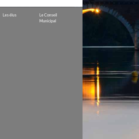
 de subvention
d’autorisation de tournage
Les élus
Le Conseil
 projets
Municipal