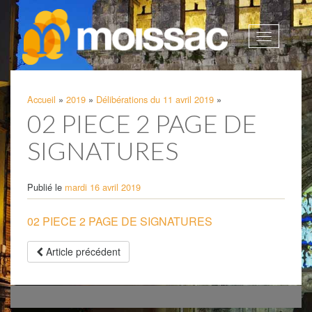
Afficher
la
navigatio
Accueil
»
2019
»
Délibérations du 11 avril 2019
»
02 PIECE 2 PAGE DE
SIGNATURES
Publié le
mardi 16 avril 2019
02 PIECE 2 PAGE DE SIGNATURES
Article précédent