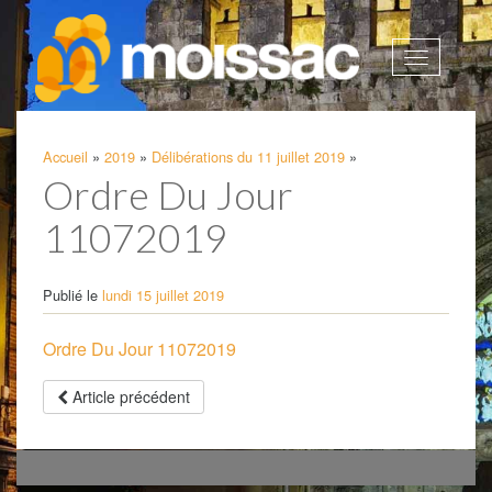
Afficher
la
navigatio
Accueil
»
2019
»
Délibérations du 11 juillet 2019
»
Ordre Du Jour
11072019
Publié le
lundi 15 juillet 2019
Ordre Du Jour 11072019
Article précédent