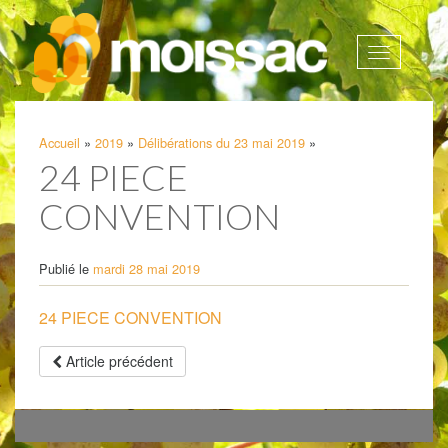
Afficher
la
navigatio
Accueil
»
2019
»
Délibérations du 23 mai 2019
»
24 PIECE
CONVENTION
Publié le
mardi 28 mai 2019
24 PIECE CONVENTION
Article précédent