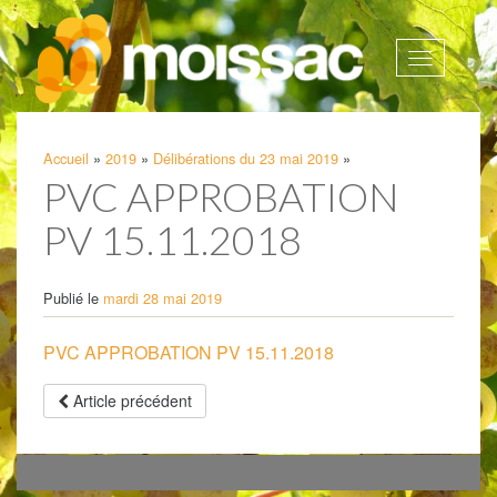
Afficher
la
navigatio
Accueil
»
2019
»
Délibérations du 23 mai 2019
»
PVC APPROBATION
PV 15.11.2018
Publié le
mardi 28 mai 2019
PVC APPROBATION PV 15.11.2018
Article précédent