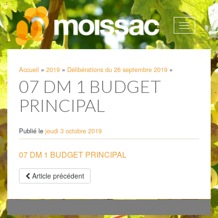
Afficher
la
navigatio
Accueil
»
2019
»
Délibérations du 26 septembre 2019
»
07 DM 1 BUDGET
PRINCIPAL
Publié le
jeudi 3 octobre 2019
07 DM 1 BUDGET PRINCIPAL
Article précédent