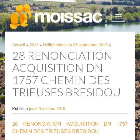
Afficher
la
navigatio
Accueil
»
2019
»
Délibérations du 26 septembre 2019
»
28 RENONCIATION
ACQUISITION DN
1757 CHEMIN DES
TRIEUSES BRESIDOU
Publié le
jeudi 3 octobre 2019
28 RENONCIATION ACQUISITION DN 1757
CHEMIN DES TRIEUSES BRESIDOU