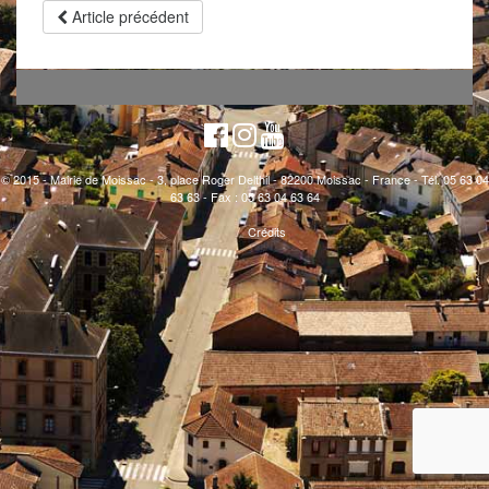
Article précédent
© 2015 - Mairie de Moissac - 3, place Roger Delthil - 82200 Moissac - France - Tél. 05 63 04
63 63 - Fax : 05 63 04 63 64
Crédits