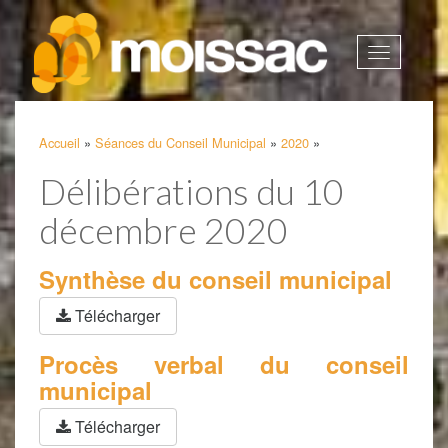
Afficher
la
navigatio
Accueil
»
Séances du Conseil Municipal
»
2020
»
Délibérations du 10
décembre 2020
Synthèse du conseil municipal
Télécharger
Procès verbal du conseil
municipal
Télécharger