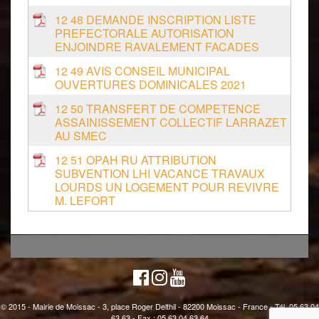
12 48 DEMANDE INSCRIPTION LISTE
PREFECTORALE AUTORISATION
ENJOINDRE RAVALEMENT FACADES
12 49 AVIS CONSEIL MUNICIPAL
OUVERTURES DOMINICALES 2021
12 50 TRANSFERT DE COMPETENCE
ASSAINISSEMENT COLLECTIF LARRAZET
AU SMEC
12 51 OPAH RU ATTRIBUTION
SUBVENTION LHI VACANCE TRAVAUX
LOURDS UN LOGEMENT POUR REVIVRE
M. LEFORT
© 2015 - Mairie de Moissac - 3, place Roger Delthil - 82200 Moissac - France - Tél. 05 63 04
63 63 - Fax : 05 63 04 63 64