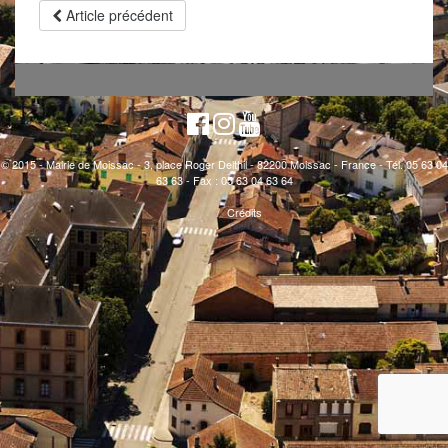
Article précédent
© 2015 - Mairie de Moissac - 3, place Roger Delthil - 82200 Moissac - France - Tél. 05 63 04
63 63 - Fax : 05 63 04 63 64
Crédits