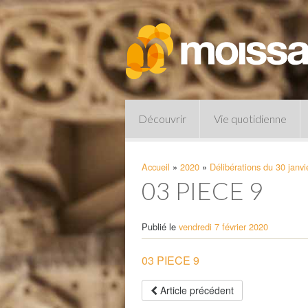
Découvrir
Vie quotidienne
Accueil
»
2020
»
Délibérations du 30 janvi
03 PIECE 9
Publié le
vendredi 7 février 2020
03 PIECE 9
Pharmacies de garde
Article précédent