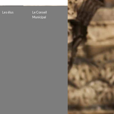
 de subvention
d’autorisation de tournage
Les élus
Le Conseil
 projets
Municipal