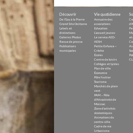
Petite Enfance – Crèche
Écoles
Centre de loisirs
Découvrir
Vie quotidienne
So
Collèges et lycées
De l’Eau à la Pierre
Annuaire des
Ce
Le service AED-AESH
Grand Site Occitanie
associations
d’A
Labels et
Education
Pe
distinctions
L’accueil jeunes
Ma
Galeries Photos
Le service AED-
et 
Revue de presse
AESH
Ce
Pôle fruitier
Publications
Petite Enfance –
As
Tourisme
municipales
Crèche
Soc
Marchés de plein vent
Écoles
Pol
PAM – Pôle d’Attractivité de Mo
Centre de loisirs
CL
Zones d’activités économiques
Collèges et lycées
Animations du centre-ville
Plan de ville
Annuaire des commerces
Économie
Démarchage
Pôle fruitier
Tourisme
Marchés de plein
Urbanisme
vent
Environnement développement
PAM – Pôle
Déchets
d’Attractivité de
Eau
Moissac
Zone d’activités
Prévention des risques
économiques
Crues
Animations du
centre-ville
Cadre de vie
Urbanisme