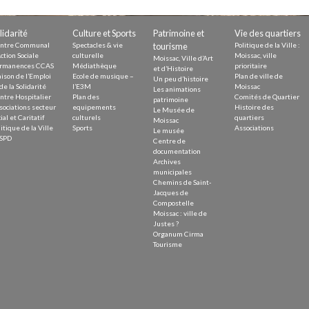
Demande
Demande 
lidarité
Culture et Sports
Patrimoine et
Vie des quartiers
Appels à
ntre Communal
Spectacles & vie
tourisme
Politique de la Ville :
ction Sociale
culturelle
Moissac, ville
Moissac, Ville d’Art
rmanences CCAS
Médiathèque
prioritaire
et d’Histoire
ison de l’Emploi
Ecole de musique –
Plan de ville de
Un peu d’histoire
de la Solidarité
l’E3M
Moissac
Les animations
ntre Hospitalier
Plan des
Comités de Quartier
patrimoine
sociations secteur
equipements
Histoire des
Le Musée de
ial et Caritatif
culturels
quartiers
Moissac
itique de la Ville
Sports
Associations
Le musée
issac
SPD
Centre de
documentation
Archives
municipales
Chemins de Saint-
Jacques de
Compostelle
Moissac : ville de
 durable
Justes ?
Organum Cirma
Tourisme