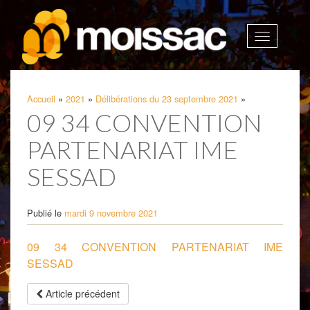
Afficher
la
navigatio
Accueil
»
2021
»
Délibérations du 23 septembre 2021
»
09 34 CONVENTION
PARTENARIAT IME
SESSAD
Publié le
mardi 9 novembre 2021
09 34 CONVENTION PARTENARIAT IME
SESSAD
Article précédent