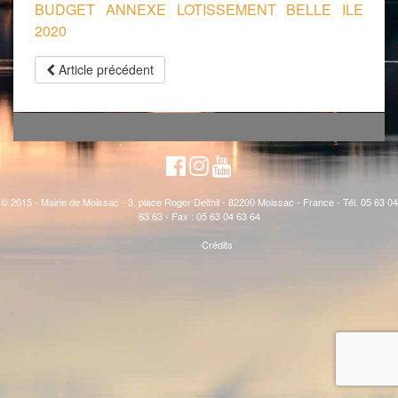
BUDGET ANNEXE LOTISSEMENT BELLE ILE
2020
Article précédent
© 2015 - Mairie de Moissac - 3, place Roger Delthil - 82200 Moissac - France - Tél. 05 63 04
63 63 - Fax : 05 63 04 63 64
Crédits