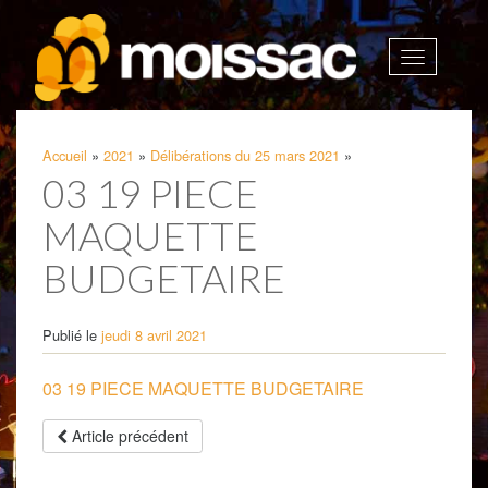
Afficher
la
navigatio
Accueil
»
2021
»
Délibérations du 25 mars 2021
»
03 19 PIECE
MAQUETTE
BUDGETAIRE
Publié le
jeudi 8 avril 2021
03 19 PIECE MAQUETTE BUDGETAIRE
Article précédent