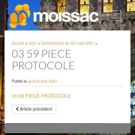
Afficher
la
navigatio
Accueil
»
2021
»
Délibérations du 25 mars 2021
»
03 59 PIECE
PROTOCOLE
Publié le
jeudi 8 avril 2021
03 59 PIECE PROTOCOLE
Article précédent