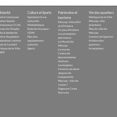
Demande
Demande 
lidarité
Culture et Sports
Patrimoine et
Vie des quartiers
Appels à
ntre Communal
Spectacles & vie
tourisme
Politique de la Ville :
ction Sociale
culturelle
Moissac, ville
Moissac, Ville d’Art
rmanences CCAS
Médiathèque
prioritaire
et d’Histoire
ison de l’Emploi
Ecole de musique –
Plan de ville de
Un peu d’histoire
de la Solidarité
l’E3M
Moissac
Les animations
ntre Hospitalier
Plan des
Comités de Quartier
patrimoine
sociations secteur
equipements
Histoire des
Le Musée de
ial et Caritatif
culturels
quartiers
Moissac
itique de la Ville
Sports
Associations
Le musée
issac
SPD
Centre de
documentation
Archives
municipales
Chemins de Saint-
Jacques de
Compostelle
Moissac : ville de
 durable
Justes ?
Organum Cirma
Tourisme