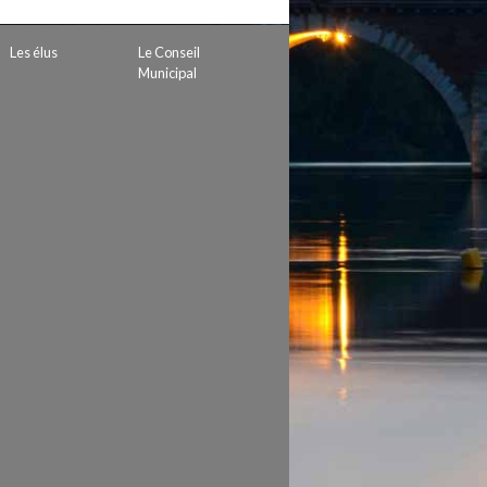
 de subvention
d’autorisation de tournage
Les élus
Le Conseil
 projets
Municipal