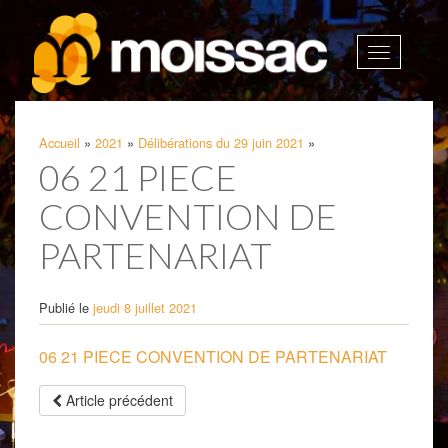
Afficher
la
navigatio
Accueil
»
2021
»
Délibérations du 29 juin 2021
»
06 21 PIECE
CONVENTION DE
PARTENARIAT
Publié le
jeudi 8 juillet 2021
06 21 PIECE CONVENTION DE PARTENARIAT
Article précédent