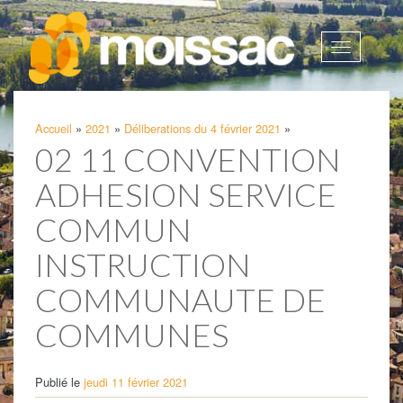
Afficher
la
navigatio
Accueil
»
2021
»
Déliberations du 4 février 2021
»
02 11 CONVENTION
ADHESION SERVICE
COMMUN
INSTRUCTION
COMMUNAUTE DE
COMMUNES
Publié le
jeudi 11 février 2021