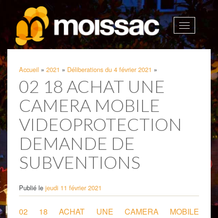
Afficher
la
navigatio
Accueil
»
2021
»
Déliberations du 4 février 2021
»
02 18 ACHAT UNE
CAMERA MOBILE
VIDEOPROTECTION
DEMANDE DE
SUBVENTIONS
Publié le
jeudi 11 février 2021
02 18 ACHAT UNE CAMERA MOBILE