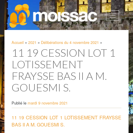
Afficher
la
navigatio
Accueil
»
2021
»
Délibérations du 4 novembre 2021
»
11 19 CESSION LOT 1
LOTISSEMENT
FRAYSSE BAS II A M.
GOUESMI S.
Publié le
mardi 9 novembre 2021
11 19 CESSION LOT 1 LOTISSEMENT FRAYSSE
BAS II A M. GOUESMI S.