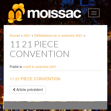
Afficher
la
navigatio
Accueil
»
2021
»
Délibérations du 4 novembre 2021
»
11 21 PIECE
CONVENTION
Publié le
mardi 9 novembre 2021
11 21 PIECE CONVENTION
Article précédent