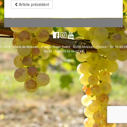
Article précédent
© 2015 - Mairie de Moissac - 3, place Roger Delthil - 82200 Moissac - France - Tél. 05 63 04
63 63 - Fax : 05 63 04 63 64
Crédits