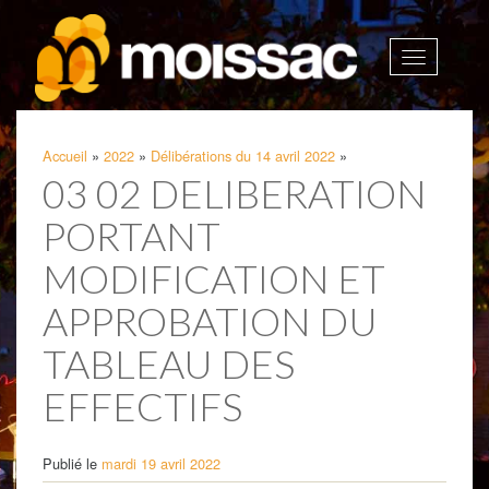
Afficher
la
navigatio
Accueil
»
2022
»
Délibérations du 14 avril 2022
»
03 02 DELIBERATION
PORTANT
MODIFICATION ET
APPROBATION DU
TABLEAU DES
EFFECTIFS
Publié le
mardi 19 avril 2022