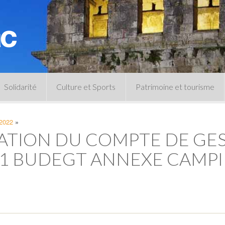
Solidarité
Culture et Sports
Patrimoine et tourisme
Permanences CCAS
Un peu d’histoire
 2022
»
Les animations patrimoine
ATION DU COMPTE DE GES
Séances 
Centre de documentation
Expressio
Archives municipales
21 BUDEGT ANNEXE CAMPI
Infos pratiques
Le musée
Plan des équipements sportifs
CLSPD
Clubs sportifs
Violences intrafamiliales