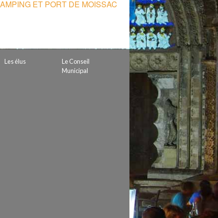
CAMPING ET PORT DE MOISSAC
 de subvention
d’autorisation de tournage
 projets
Les élus
Le Conseil
Municipal