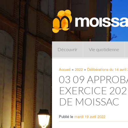
Découvrir
Vie quotidienne
Accueil
»
2022
»
Délibérations du 14 avril
03 09 APPROB
EXERCICE 20
DE MOISSAC
Publié le
mardi 19 avril 2022
Pharmacies de garde