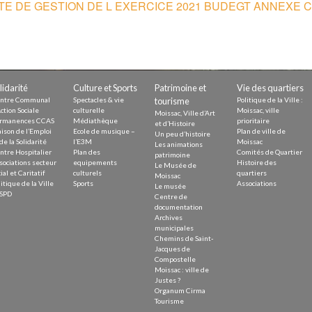
TE DE GESTION DE L EXERCICE 2021 BUDEGT ANNEXE 
Demande
Demande 
Appels à
lidarité
Culture et Sports
Patrimoine et
Vie des quartiers
ntre Communal
Spectacles & vie
tourisme
Politique de la Ville :
ction Sociale
culturelle
Moissac, ville
Moissac, Ville d’Art
rmanences CCAS
Médiathèque
prioritaire
et d’Histoire
ison de l’Emploi
Ecole de musique –
Plan de ville de
Un peu d’histoire
issac
de la Solidarité
l’E3M
Moissac
Les animations
ntre Hospitalier
Plan des
Comités de Quartier
patrimoine
sociations secteur
equipements
Histoire des
Le Musée de
ial et Caritatif
culturels
quartiers
Moissac
itique de la Ville
Sports
Associations
Le musée
SPD
Centre de
documentation
Archives
 durable
municipales
Chemins de Saint-
Jacques de
Compostelle
Moissac : ville de
Justes ?
Organum Cirma
Tourisme