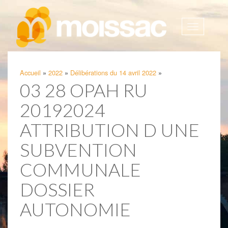
Afficher
la
navigatio
Accueil
»
2022
»
Délibérations du 14 avril 2022
»
03 28 OPAH RU
20192024
ATTRIBUTION D UNE
SUBVENTION
COMMUNALE
DOSSIER
AUTONOMIE