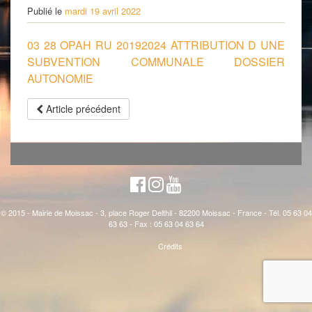
Publié le
mardi 19 avril 2022
03 28 OPAH RU 20192024 ATTRIBUTION D UNE
SUBVENTION COMMUNALE DOSSIER
AUTONOMIE
Article précédent
© 2015 - Mairie de Moissac - 3, place Roger Delthil - 82200 Moissac - France - Tél. 05 63 04
63 63 - Fax : 05 63 04 63 64
Crédits