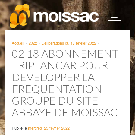
Afficher
la
navigatio
Accueil
»
2022
»
Délibérations du 17 février 2022
»
02 18 ABONNEMENT
TRIPLANCAR POUR
DEVELOPPER LA
FREQUENTATION
GROUPE DU SITE
ABBAYE DE MOISSAC
Publié le
mercredi 23 février 2022