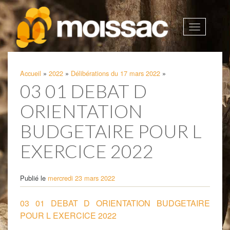
Afficher
la
navigatio
Accueil
»
2022
»
Délibérations du 17 mars 2022
»
03 01 DEBAT D
ORIENTATION
BUDGETAIRE POUR L
EXERCICE 2022
Publié le
mercredi 23 mars 2022
03 01 DEBAT D ORIENTATION BUDGETAIRE
POUR L EXERCICE 2022