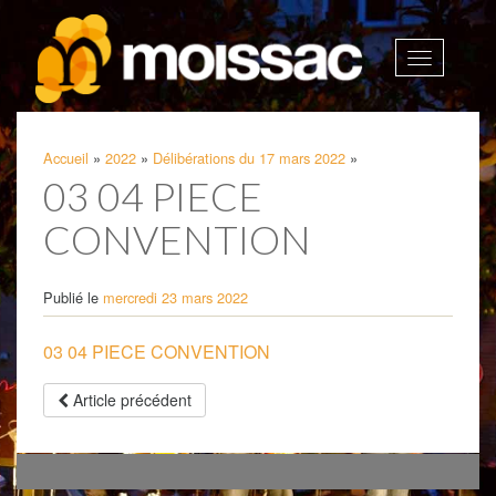
Afficher
la
navigatio
Accueil
»
2022
»
Délibérations du 17 mars 2022
»
03 04 PIECE
CONVENTION
Publié le
mercredi 23 mars 2022
03 04 PIECE CONVENTION
Article précédent