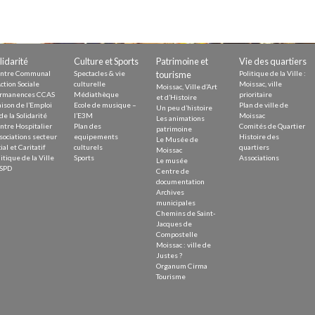
Demande
Demande 
Appels à
lidarité
Culture et Sports
Patrimoine et
Vie des quartiers
ntre Communal
Spectacles & vie
tourisme
Politique de la Ville :
ction Sociale
culturelle
Moissac, ville
Moissac, Ville d’Art
rmanences CCAS
Médiathèque
prioritaire
et d’Histoire
ison de l’Emploi
Ecole de musique –
Plan de ville de
Un peu d’histoire
de la Solidarité
l’E3M
Moissac
Les animations
ntre Hospitalier
Plan des
Comités de Quartier
patrimoine
issac
sociations secteur
equipements
Histoire des
Le Musée de
ial et Caritatif
culturels
quartiers
Moissac
itique de la Ville
Sports
Associations
Le musée
SPD
Centre de
documentation
Archives
municipales
Chemins de Saint-
 durable
Jacques de
Compostelle
Moissac : ville de
Justes ?
Organum Cirma
Tourisme