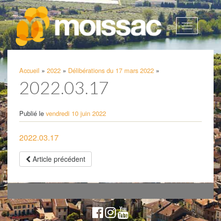
Afficher
la
navigatio
Accueil
»
2022
»
Délibérations du 17 mars 2022
»
2022.03.17
Publié le
vendredi 10 juin 2022
2022.03.17
Article précédent