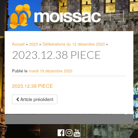
Afficher
la
navigatio
Accueil
»
2023
»
Délibérations du 12 décembre 2023
»
2023.12.38 PIECE
Publié le
mardi 19 décembre 2023
2023.12.38 PIECE
Article précédent