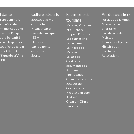
Demande
Demande 
lidarité
Culture et Sports
Patrimoine et
Vie des quartiers
Appels à
ntre Communal
Spectacles & vie
tourisme
Politique de la Ville :
ction Sociale
culturelle
Moissac, ville
Moissac, Ville d’Art
rmanences CCAS
Médiathèque
prioritaire
et d’Histoire
ison de l’Emploi
Ecole de musique –
Plan de ville de
Un peu d’histoire
de la Solidarité
l’E3M
Moissac
Les animations
ntre Hospitalier
Plan des
Comités de Quartier
patrimoine
sociations secteur
equipements
Histoire des
Le Musée de
ial et Caritatif
culturels
quartiers
Moissac
itique de la Ville
Sports
Associations
Le musée
issac
SPD
Centre de
documentation
Archives
municipales
Chemins de Saint-
Jacques de
Compostelle
Moissac : ville de
 durable
Justes ?
Organum Cirma
Tourisme