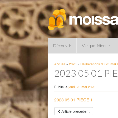
Découvrir
Vie quotidienne
Accueil
»
2023
»
Délibérations du 23 mai
2023 05 01 PI
Publié le
jeudi 25 mai 2023
2023 05 01 PIECE 1
Pharmacies de garde
Article précédent