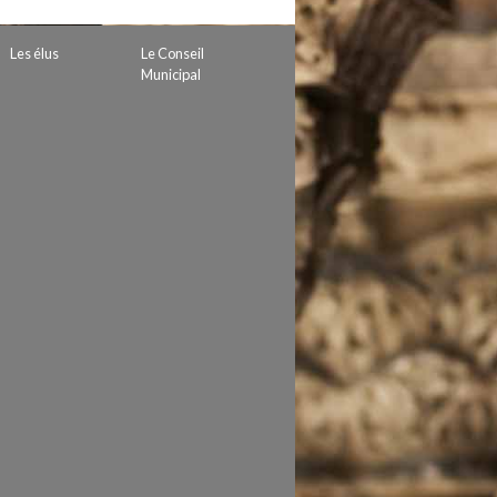
 de subvention
d’autorisation de tournage
Les élus
Le Conseil
 projets
Municipal