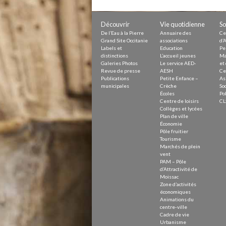
Petite Enfance – Crèche
Écoles
Centre de loisirs
Découvrir
Vie quotidienne
So
Collèges et lycées
De l’Eau à la Pierre
Annuaire des
Ce
Le service AED-AESH
Grand Site Occitanie
associations
d’A
Labels et
Education
Pe
distinctions
L’accueil jeunes
Ma
Galeries Photos
Le service AED-
et 
Revue de presse
AESH
Ce
Pôle fruitier
Publications
Petite Enfance –
As
Tourisme
municipales
Crèche
Soc
Marchés de plein vent
Écoles
Pol
PAM – Pôle d’Attractivité de Mo
Centre de loisirs
CL
Zones d’activités économiques
Collèges et lycées
Animations du centre-ville
Plan de ville
Annuaire des commerces
Économie
Démarchage
Pôle fruitier
Tourisme
Marchés de plein
Urbanisme
vent
Environnement développement
PAM – Pôle
Déchets
d’Attractivité de
Eau
Moissac
Zone d’activités
Prévention des risques
économiques
Crues
Animations du
centre-ville
Cadre de vie
Urbanisme