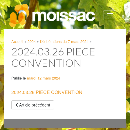
Afficher
la
navigatio
Accueil
»
2024
»
Délibérations du 7 mars 2024
»
2024.03.26 PIECE
CONVENTION
Publié le
mardi 12 mars 2024
2024.03.26 PIECE CONVENTION
Article précédent