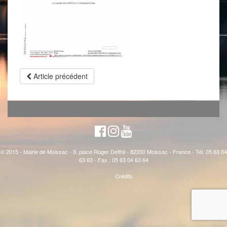
Article précédent
© 2015 - Mairie de Moissac - 3, place Roger Delthil - 82200 Moissac - France - Tél. 05 63 04
63 63 - Fax : 05 63 04 63 64
Crédits