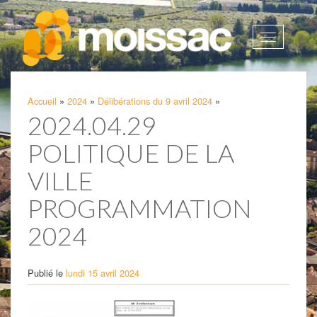
Afficher
la
navigatio
Accueil
»
2024
»
Délibérations du 9 avril 2024
»
2024.04.29
POLITIQUE DE LA
VILLE
PROGRAMMATION
2024
Publié le
lundi 15 avril 2024