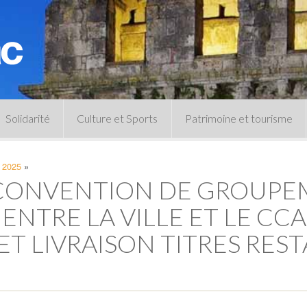
Solidarité
Culture et Sports
Patrimoine et tourisme
Permanences CCAS
Un peu d’histoire
s 2025
»
Les animations patrimoine
 CONVENTION DE GROUPE
Séances 
Centre de documentation
Expressio
Archives municipales
NTRE LA VILLE ET LE CCA
Infos pratiques
ET LIVRAISON TITRES RES
Le musée
Plan des équipements sportifs
CLSPD
Clubs sportifs
Violences intrafamiliales