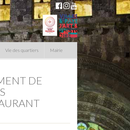
Vie des quartiers
Mairie
MENT DE
du Conseil Municipal
n politique
S
TAURANT