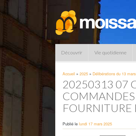
Découvrir
Vie quotidienne
Accueil
»
2025
»
Délibérations du 13 mar
20250313 07
COMMANDES E
FOURNITURE 
Publié le
lundi 17 mars 2025
Pharmacies de garde