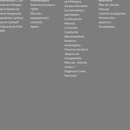
rmanences CCAS
Médiathèque
prioritaire
et d’Histoire
ison de l’Emploi
Ecole de musique –
Plan de ville de
Un peu d’histoire
de la Solidarité
l’E3M
Moissac
Les animations
ntre Hospitalier
Plan des
Comités de Quartier
patrimoine
sociations secteur
equipements
Histoire des
Le Musée de
ial et Caritatif
culturels
quartiers
Moissac
itique de la Ville
Sports
Associations
Le musée
SPD
Centre de
documentation
Archives
municipales
Chemins de Saint-
Jacques de
Compostelle
Moissac : ville de
Justes ?
Organum Cirma
Tourisme