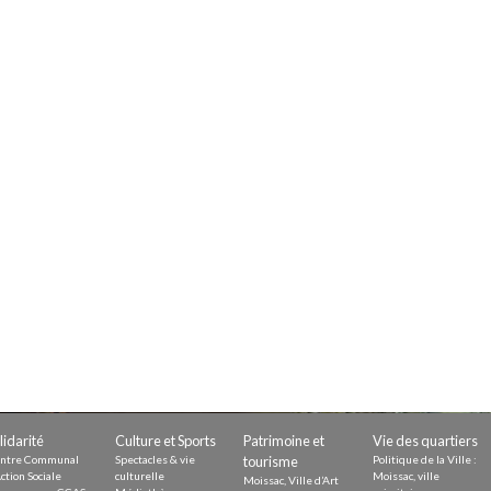
Demande
Demande 
Appels à
issac
 durable
lidarité
Culture et Sports
Patrimoine et
Vie des quartiers
ntre Communal
Spectacles & vie
tourisme
Politique de la Ville :
ction Sociale
culturelle
Moissac, ville
Moissac, Ville d’Art