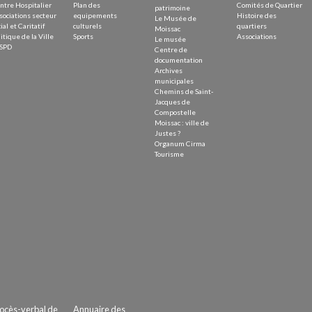
ntre Hospitalier
Plan des
Comités de Quartier
patrimoine
sociations secteur
equipements
Histoire des
Le Musée de
ial et Caritatif
culturels
quartiers
Moissac
itique de la Ville
Sports
Associations
Le musée
SPD
Centre de
documentation
Archives
municipales
Chemins de Saint-
Jacques de
Compostelle
Moissac : ville de
Justes ?
Organum Cirma
Tourisme
ocès-verbal de
Annuaire des