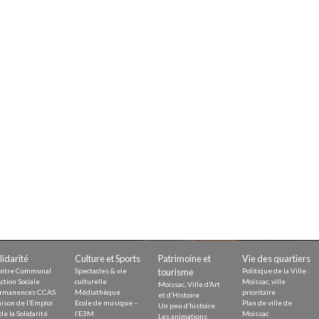
Demande
Demande 
Appels à
issac
 durable
lidarité
Culture et Sports
Patrimoine et
Vie des quartiers
ntre Communal
Spectacles & vie
tourisme
Politique de la Ville :
ction Sociale
culturelle
Moissac, ville
Moissac, Ville d’Art
rmanences CCAS
Médiathèque
prioritaire
et d’Histoire
ison de l’Emploi
Ecole de musique –
Plan de ville de
Un peu d’histoire
de la Solidarité
l’E3M
Moissac
Les animations