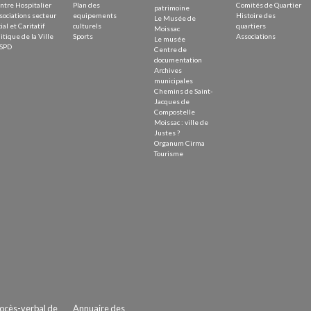
ntre Hospitalier
Plan des
Comités de Quartier
patrimoine
sociations secteur
equipements
Histoire des
Le Musée de
ial et Caritatif
culturels
quartiers
Moissac
itique de la Ville
Sports
Associations
Le musée
SPD
Centre de
documentation
Archives
municipales
Chemins de Saint-
Jacques de
Compostelle
Moissac : ville de
Justes ?
Organum Cirma
Tourisme
ocès-verbal de
Annuaire des