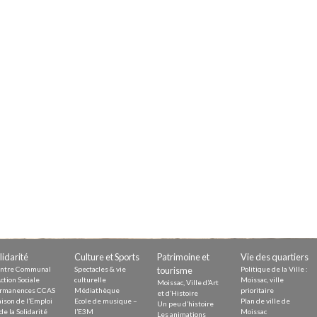
Demande
Demande 
Appels à
issac
 durable
lidarité
Culture et Sports
Patrimoine et
Vie des quartiers
ntre Communal
Spectacles & vie
tourisme
Politique de la Ville :
ction Sociale
culturelle
Moissac, ville
Moissac, Ville d’Art
rmanences CCAS
Médiathèque
prioritaire
et d’Histoire
ison de l’Emploi
Ecole de musique –
Plan de ville de
Un peu d’histoire
de la Solidarité
l’E3M
Moissac
Les animations