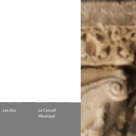
 de subvention
d’autorisation de tournage
 projets
Les élus
Le Conseil
Municipal