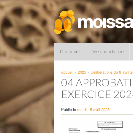
Découvrir
Vie quotidienne
Accueil
»
2025
»
Délibérations du 8 avril 
04 APPROBAT
EXERCICE 20
Publié le
mardi 15 avril 2025
Pharmacies de garde