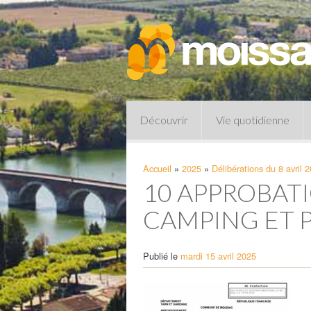
Découvrir
Vie quotidienne
Accueil
»
2025
»
Délibérations du 8 avril 
10 APPROBAT
CAMPING ET 
Publié le
mardi 15 avril 2025
Pharmacies de garde