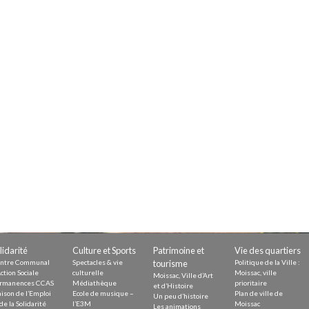
Demande
Demande 
Appels à
issac
 durable
lidarité
Culture et Sports
Patrimoine et
Vie des quartiers
ntre Communal
Spectacles & vie
tourisme
Politique de la Ville :
ction Sociale
culturelle
Moissac, ville
Moissac, Ville d’Art
rmanences CCAS
Médiathèque
prioritaire
et d’Histoire
ison de l’Emploi
Ecole de musique –
Plan de ville de
Un peu d’histoire
de la Solidarité
l’E3M
Moissac
Les animations