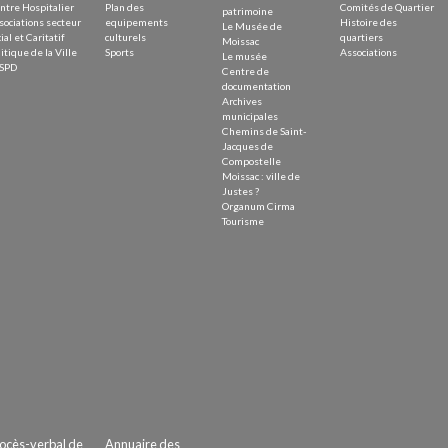
ntre Hospitalier
Plan des
Comités de Quartier
patrimoine
sociations secteur
equipements
Histoire des
Le Musée de
ial et Caritatif
culturels
quartiers
Moissac
itique de la Ville
Sports
Associations
Le musée
SPD
Centre de
documentation
Archives
municipales
Chemins de Saint-
Jacques de
Compostelle
Moissac : ville de
Justes ?
Organum Cirma
Tourisme
ocès-verbal de
Annuaire des