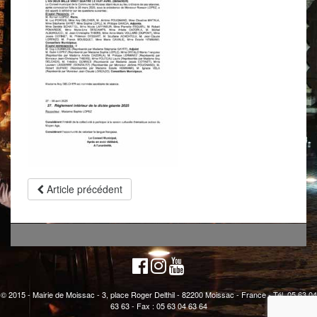
Article précédent
© 2015 - Mairie de Moissac - 3, place Roger Delthil - 82200 Moissac - France - Tél. 05 63 04
63 63 - Fax : 05 63 04 63 64