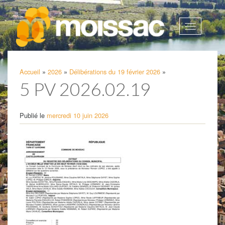
Afficher
la
navigatio
Accueil
»
2026
»
Délibérations du 19 février 2026
»
5 PV 2026.02.19
Publié le
mercredi 10 juin 2026