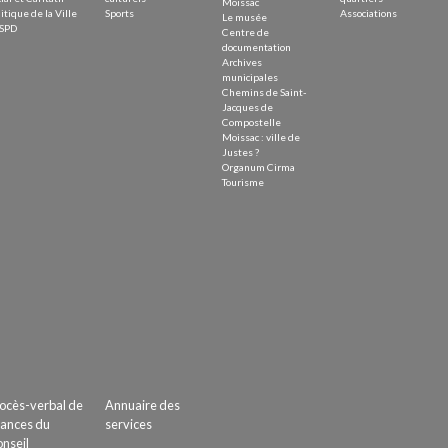
Moissac
itique de la Ville
Sports
Associations
Le musée
SPD
Centre de
documentation
Archives
municipales
Chemins de Saint-
Jacques de
Compostelle
Moissac : ville de
Justes ?
Organum Cirma
Tourisme
ocès-verbal de
Annuaire des
ances du
services
nseil