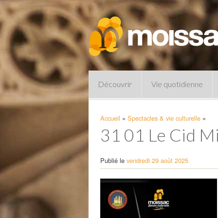
Découvrir
Vie quotidienne
Accueil
»
Spectacles & vie culturelle
»
31 01 Le Cid M
Publié le
vendredi 29 août 2025
Pharmacies de garde