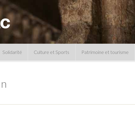
Solidarité
Culture et Sports
Patrimoine et tourisme
Permanences CCAS
Un peu d’histoire
Les animations patrimoine
in
Séances 
Centre de documentation
Expressio
Archives municipales
Infos pratiques
Le musée
Plan des équipements sportifs
CLSPD
Clubs sportifs
Violences intrafamiliales