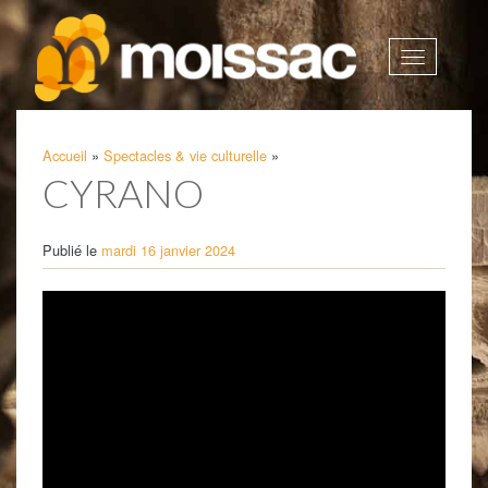
Afficher
la
navigatio
Accueil
»
Spectacles & vie culturelle
»
CYRANO
Publié le
mardi 16 janvier 2024
Lecteur
vidéo