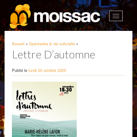
Afficher
la
navigatio
Accueil
»
Spectacles & vie culturelle
»
Lettre D’automne
Publié le
lundi 20 octobre 2025