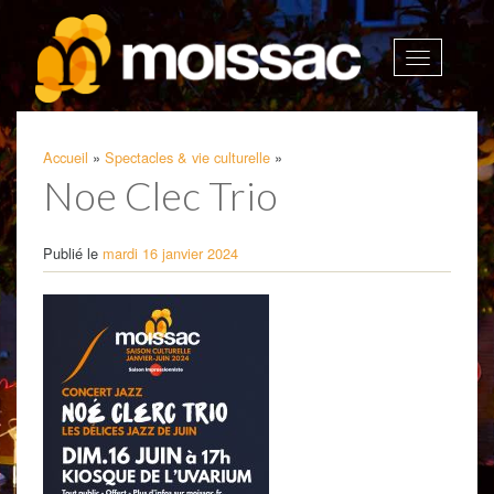
Afficher
la
navigatio
Accueil
»
Spectacles & vie culturelle
»
Noe Clec Trio
Publié le
mardi 16 janvier 2024