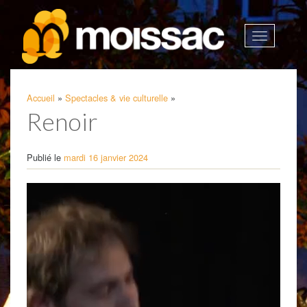
Afficher
la
navigatio
Accueil
»
Spectacles & vie culturelle
»
Renoir
Publié le
mardi 16 janvier 2024
Lecteur
vidéo