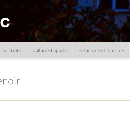
Solidarité
Culture et Sports
Patrimoine et tourisme
Permanences CCAS
Un peu d’histoire
Les animations patrimoine
enoir
Séances 
Centre de documentation
Expressio
Archives municipales
Infos pratiques
Le musée
Plan des équipements sportifs
CLSPD
Clubs sportifs
Violences intrafamiliales