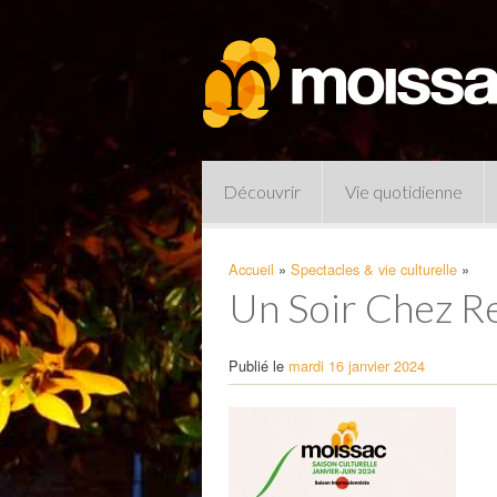
Découvrir
Vie quotidienne
Accueil
»
Spectacles & vie culturelle
»
Un Soir Chez R
Publié le
mardi 16 janvier 2024
Pharmacies de garde