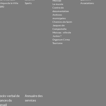
Moissac
itique de la Ville
Sports
Associations
Le musée
SPD
Centre de
documentation
Archives
municipales
Chemins de Saint-
Jacques de
Compostelle
Moissac : ville de
Justes ?
Organum Cirma
Tourisme
ocès-verbal de
Annuaire des
ances du
services
nseil