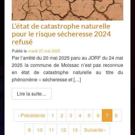
L’état de catastrophe naturelle
pour le risque sécheresse 2024
refusé
Publié le
mardi 27 mai 2025
Par l’arrêté du 20 mai 2025 paru au JORF du 24 mai
2025 la commune de Moissac n’est pas reconnue
en état de catastrophe naturelle au titre du
phénomène « sécheresse et […]
Lire la suite…
(current)
‹
Précédente
1
2
3
4
5
6
7
8
9
10
11
12
13
Suivante
›