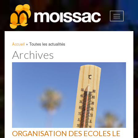
Afficher
la
navigatio
Accueil
»
Toutes les actualités
Archives
ORGANISATION DES ECOLES LE